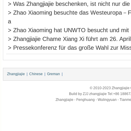
>
Was Zhangjiajie beschenken, ist nicht nur die
>
Zhao Xiaoming besuchte das Westeuropa－F
a
>
Zhao Xiaoming hat UNWTO besucht und m
>
Zhangjiajie Chame Xiang Xi führt am 26. Apri
>
Pressekonferenz für das große Wahl zur Miss
Zhangjiajie
|
Chinese
|
Greman
|
© 2010-2023 Zhangjiajie Ci
Build by
ZJJ
zhangjiajie
Tel:+86 18867
Zhangjiajie - Fenghuang - Wulingyuan - Tianmens