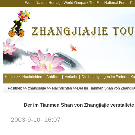
World Natural Heritage World Geopark The First National Forest 
Home
>>
Nachrichten
|
Anblicke
|
Verkehr
|
Die betätigungen im Freien
|
Ku
Position: >>
zhangjiajie
>>
Nachrichten
>>Der im Tianmen Shan von Zhangjiaji
Der im Tianmen Shan von Zhangjiajie verstaltete
2003-9-10- 16:07