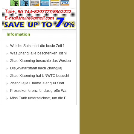
Information
Welche Saison ist die beste Zeit f
Was Zhangjiajie beschenken, ist ni
Zhao Xiaoming besuchte das Westeu
r
Die„Avatar′sfahrt nach Zhangjiaj
Zhao Xiaoming hat UNWTO besucht
un
Zhangjiajie Chame Xiang Xi führt
Pressekonferenz für das große Wa
Miss Earth unterzeichnet, um die E