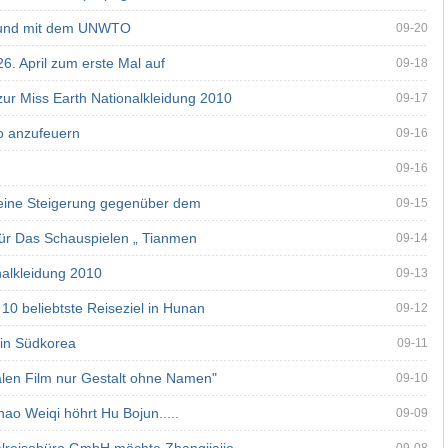
 und mit dem UNWTO
09-20
6. April zum erste Mal auf
09-18
ur Miss Earth Nationalkleidung 2010
09-17
o anzufeuern
09-16
09-16
t eine Steigerung gegenüber dem
09-15
für Das Schauspielen „ Tianmen
09-14
nalkleidung 2010
09-13
r 10 beliebtste Reiseziel in Hunan
09-12
in Südkorea
09-11
onalen Film nur Gestalt ohne Namen"
09-10
hao Weiqi höhrt Hu Bojun.....
09-09