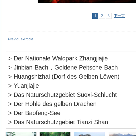
1
2
3
下一页
Previous Article
>
Der Nationale Waldpark Zhangjiajie
>
Jinbian-Bach，Goldene Peitsche-Bach
>
Huangshizhai (Dorf des Gelben Löwen)
>
Yuanjiajie
>
Das Naturschutzgebiet Suoxi-Schlucht
>
Der Höhle des gelben Drachen
>
Der Baofeng-See
>
Das Naturschutzgebiet Tianzi Shan