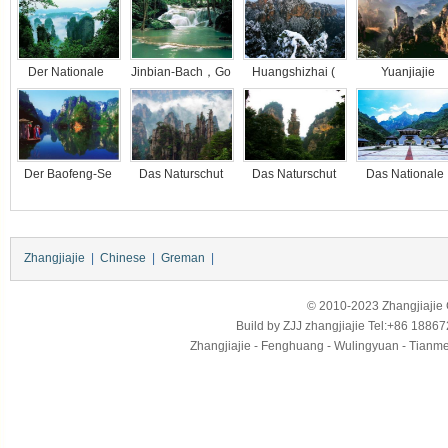
Der Nationale
Jinbian-Bach，Go
Huangshizhai (
Yuanjiajie
Der Baofeng-Se
Das Naturschut
Das Naturschut
Das National
Zhangjiajie
|
Chinese
|
Greman
|
© 2010-2023 Zhangjiajie Ci
Build by
ZJJ
zhangjiajie
Tel:+86 18867
Zhangjiajie - Fenghuang - Wulingyuan - Tianmens