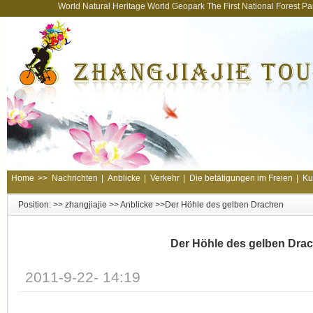
World Natural Heritage World Geopark The First National Forest 
Home
>>
Nachrichten
|
Anblicke
|
Verkehr
|
Die betätigungen im Freien
|
Ku
Position: >>
zhangjiajie
>>
Anblicke
>>Der Höhle des gelben Drachen
Der Höhle des gelben Dra
2011-9-22- 14:19