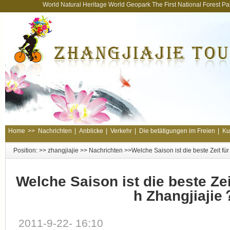
World Natural Heritage World Geopark The First National Forest 
Home
>>
Nachrichten
|
Anblicke
|
Verkehr
|
Die betätigungen im Freien
|
Ku
Position: >>
zhangjiajie
>>
Nachrichten
>>Welche Saison ist die beste Zeit fü
Welche Saison ist die beste Zei
h Zhangjiajie
2011-9-22- 16:10