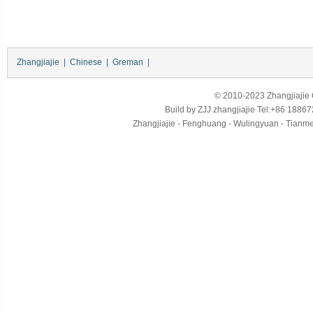
Zhangjiajie
|
Chinese
|
Greman
|
© 2010-2023 Zhangjiajie Ci
Build by
ZJJ
zhangjiajie
Tel:+86 18867
Zhangjiajie - Fenghuang - Wulingyuan - Tianmens