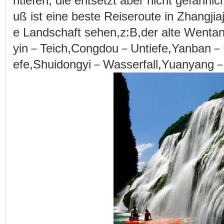
ntiefen, die entsetzt aber nicht gefährl
uß
ist eine beste Reiseroute in Zhangjiaj
e Landschaft sehen,z:B,der alte Wenta
yin－Teich,Congdou－Untiefe,Yanban－U
efe,Shuidongyi－Wasserfall,Yuanyang－F