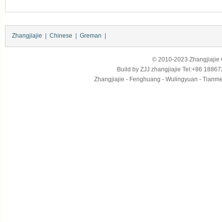
Zhangjiajie
|
Chinese
|
Greman
|
© 2010-2023 Zhangjiajie Ci
Build by
ZJJ
zhangjiajie
Tel:+86 18867
Zhangjiajie - Fenghuang - Wulingyuan - Tianmens