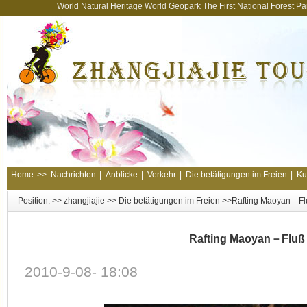
World Natural Heritage World Geopark The First National Forest 
Home
>>
Nachrichten
|
Anblicke
|
Verkehr
|
Die betätigungen im Freien
|
Ku
Position: >>
zhangjiajie
>>
Die betätigungen im Freien
>>Rafting Maoyan－Fl
Rafting Maoyan－Fluß
2010-9-08- 18:08