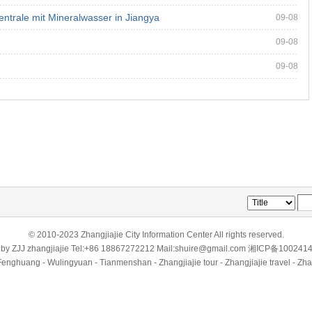
ntrale mit Mineralwasser in Jiangya
09-08
09-08
09-08
© 2010-2023 Zhangjiajie City Information Center All rights reserved.
 by
ZJJ
zhangjiajie
Tel:+86 18867272212 Mail:shuire@gmail.com
湘ICP备1002414
Fenghuang - Wulingyuan - Tianmenshan - Zhangjiajie tour - Zhangjiajie travel - Zha