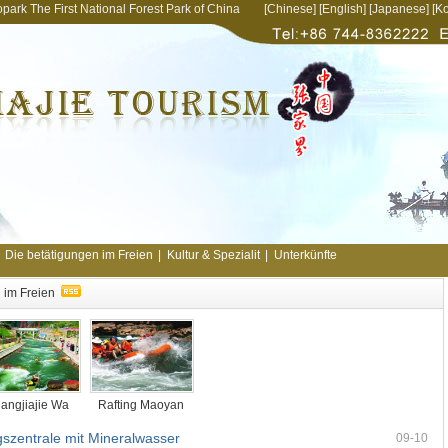
opark The First National Forest Park of China [
Chinese
] [
English
] [
Japanese
] [
Ko
Die betätigungen im Freien
|
Kultur & Spezialit
|
Unterkünfte
 im Freien
angjiajie Wa
Rafting Maoyan
szentrale mit Mineralwasser
09-10