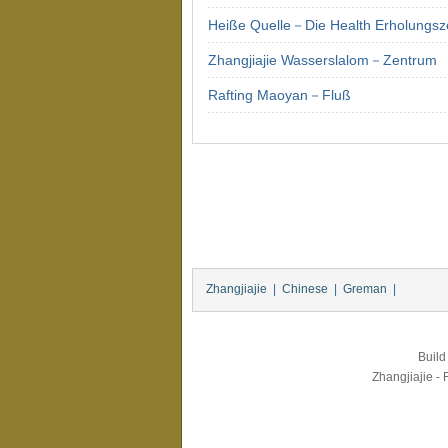
Heiße Quelle－Die Health Erholungsze
Zhangjiajie Wasserslalom－Zentrum
Rafting Maoyan－Fluß
Zhangjiajie
|
Chinese
|
Greman
|
Build
Zhangjiajie - 