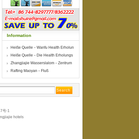
Information
Heiße Quelle－Wanfu Health Erholun
g
Heiße Quelle－Die Health Erholungs
z
Zhangjiajie Wasserslalom－Zentrum
Rafting Maoyan－Fluß
7号-1
ngjiajie hotels