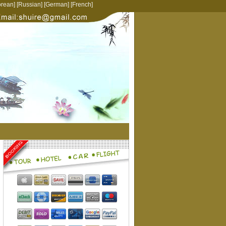
rean
] [
Russian
] [
German
] [
French
]