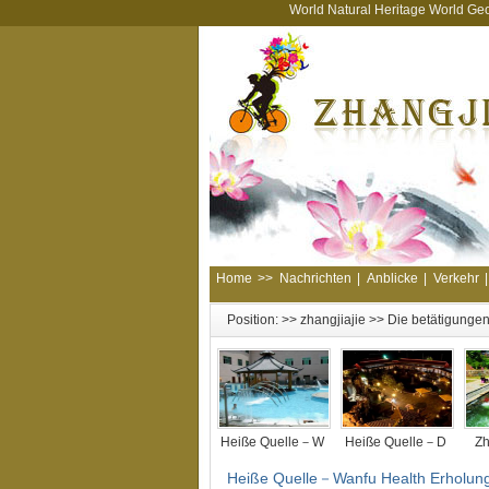
World Natural Heritage World Ge
Home
>>
Nachrichten
|
Anblicke
|
Verkehr
|
Position: >>
zhangjiajie
>>
Die betätigungen
Heiße Quelle－W
Heiße Quelle－D
Zh
Heiße Quelle－Wanfu Health Erholung