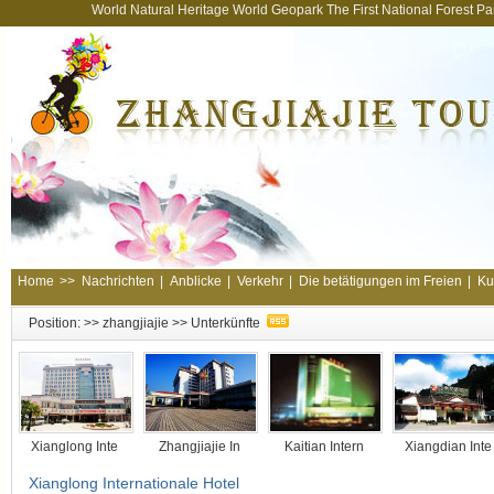
World Natural Heritage World Geopark The First National Forest 
Home
>>
Nachrichten
|
Anblicke
|
Verkehr
|
Die betätigungen im Freien
|
Ku
Position: >>
zhangjiajie
>>
Unterkünfte
Xianglong Inte
Zhangjiajie In
Kaitian Intern
Xiangdian Int
Xianglong Internationale Hotel