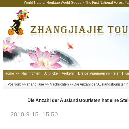
World Natural Heritage World Geopark The First National Forest 
Home
>>
Nachrichten
|
Anblicke
|
Verkehr
|
Die betätigungen im Freien
|
Ku
Position: >>
zhangjiajie
>>
Nachrichten
>>Die Anzahl der Auslandstouristen 
Die Anzahl der Auslandstouristen hat eine S
2010-9-15- 15:50