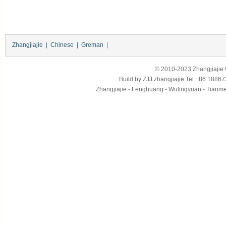
Zhangjiajie
|
Chinese
|
Greman
|
© 2010-2023 Zhangjiajie Ci
Build by
ZJJ
zhangjiajie
Tel:+86 18867
Zhangjiajie - Fenghuang - Wulingyuan - Tianmens