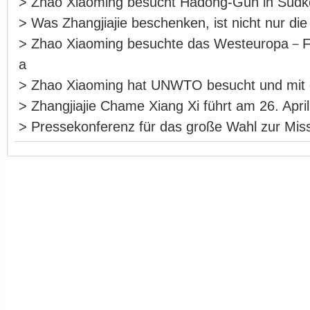
>
Zhao Xiaoming besucht Hadong-Gun in Südk
>
Was Zhangjiajie beschenken, ist nicht nur die
>
Zhao Xiaoming besuchte das Westeuropa－F
a
>
Zhao Xiaoming hat UNWTO besucht und m
>
Zhangjiajie Chame Xiang Xi führt am 26. Apri
>
Pressekonferenz für das große Wahl zur Miss