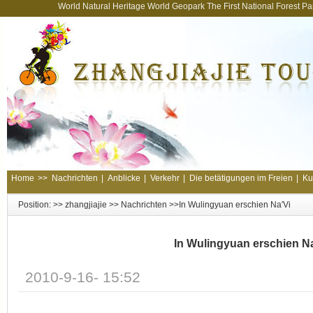
World Natural Heritage World Geopark The First National Forest 
Home
>>
Nachrichten
|
Anblicke
|
Verkehr
|
Die betätigungen im Freien
|
Ku
Position: >>
zhangjiajie
>>
Nachrichten
>>In Wulingyuan erschien Na′Vi
In Wulingyuan erschien Na
2010-9-16- 15:52