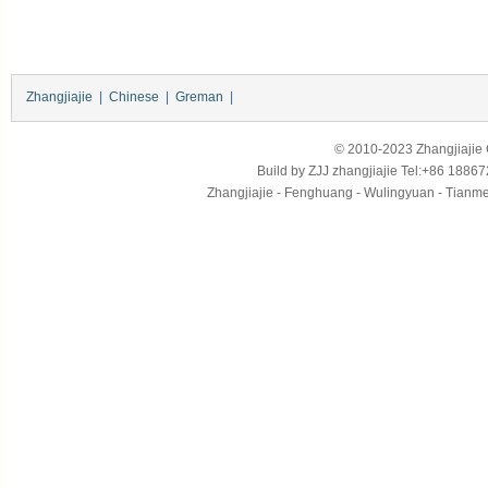
Zhangjiajie
|
Chinese
|
Greman
|
© 2010-2023 Zhangjiajie Ci
Build by
ZJJ
zhangjiajie
Tel:+86 18867
Zhangjiajie - Fenghuang - Wulingyuan - Tianmens