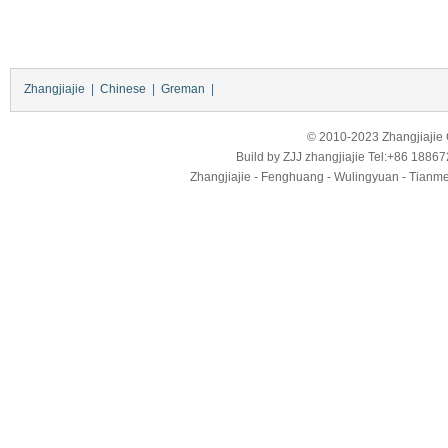
Zhangjiajie
|
Chinese
|
Greman
|
© 2010-2023 Zhangjiajie Ci
Build by
ZJJ
zhangjiajie
Tel:+86 18867
Zhangjiajie - Fenghuang - Wulingyuan - Tianmens