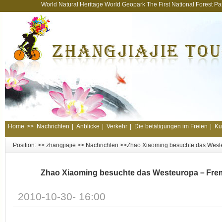
World Natural Heritage World Geopark The First National Forest 
Home
>>
Nachrichten
|
Anblicke
|
Verkehr
|
Die betätigungen im Freien
|
Ku
Position: >>
zhangjiajie
>>
Nachrichten
>>Zhao Xiaoming besuchte das West
Zhao Xiaoming besuchte das Westeuropa－Frem
2010-10-30- 16:00