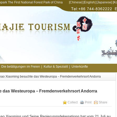
opark The First National Forest Park of China [
Chinese
] [
English
] [
Japanese
] [
Ko
Die betätigungen im Freien
|
Kultur & Spezialit
|
Unterkünfte
ao Xiaoming besuchte das Westeuropa－Fremdenverkehrsort Andorra
e das Westeuropa－Fremdenverkehrsort Andorra
Collect
Print
Share
hao Xiaoming und Seine Regierungsdekegationg hat vom 21.Juli au