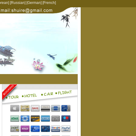
rean
] [
Russian
] [
German
] [
French
]