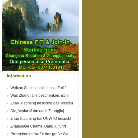
Information
Welche Saison ist die beste Zeit f
Was Zhangjiajie beschenken, ist ni
Zhao Xiaoming besuchte das Westeu
r
Die„Avatar′sfahrt nach Zhangjiaj
Zhao Xiaoming hat UNWTO besucht
un
Zhangjiajie Chame Xiang Xi führt
Pressekonferenz für das große Wa