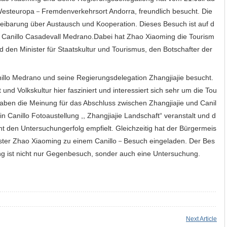
in Westeuropa－Fremdenverkehrsort Andorra, freundlich besucht. Die
eibarung über Austausch und Kooperation. Dieses Besuch ist auf d
Canillo Casadevall Medrano.Dabei hat Zhao Xiaoming die Tourism
nd den Minister für Staatskultur und Tourismus, den Botschafter der
llo Medrano und seine Regierungsdelegation Zhangjiajie besucht.
 und Volkskultur hier fasziniert und interessiert sich sehr um die Tou
 haben die Meinung für das Abschluss zwischen Zhangjiajie und Canil
n Canillo Fotoaustellung ,, Zhangjiajie Landschaft“ veranstalt und d
t den Untersuchungerfolg empfielt. Gleichzeitig hat der Bürgermeis
ter Zhao Xiaoming zu einem Canillo－Besuch eingeladen. Der Bes
g ist nicht nur Gegenbesuch, sonder auch eine Untersuchung.
Next Article