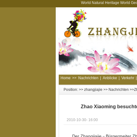
World Natural Heritage World Ge
Home
>>
Nachrichten
|
Anblicke
|
Verkehr
|
Position: >>
zhangjiajie
>>
Nachrichten
>>Zh
Zhao Xiaoming besucht
2010-10-30- 16:00
Der Zhangjiajie－Bürgermeiter Z