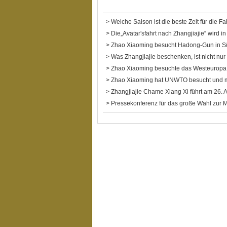
>
Welche Saison ist die beste Zeit für die F
>
Die„Avatar′sfahrt nach Zhangjiajie“ wird 
>
Zhao Xiaoming besucht Hadong-Gun in S
>
Was Zhangjiajie beschenken, ist nicht nur 
>
Zhao Xiaoming besuchte das Westeurop
>
Zhao Xiaoming hat UNWTO besucht und
>
Zhangjiajie Chame Xiang Xi führt am 26. A
>
Pressekonferenz für das große Wahl zur M