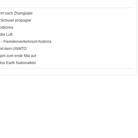
ahrt nach Zhangjiajie
in Sichuan propagier
üdkorea
die Luft
a－Fremdenverkehrsort Andorra
 mit dem UNWTO
pril zum erste Mal auf
iss Earth Nationalklei