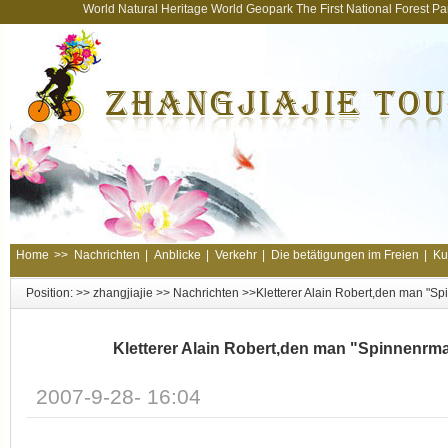
World Natural Heritage World Geopark The First National Forest 
Home
>>
Nachrichten
|
Anblicke
|
Verkehr
|
Die betätigungen im Freien
|
Ku
Position: >>
zhangjiajie
>>
Nachrichten
>>Kletterer Alain Robert,den man "Spi
Kletterer Alain Robert,den man "Spinnenrma
2007-9-28- 16:04