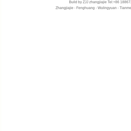
Build by
ZJJ
zhangjiajie
Tel:+86 18867
Zhangjiajie - Fenghuang - Wulingyuan - Tianmens