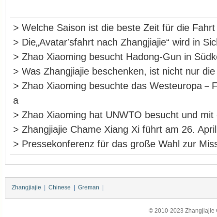
>
Welche Saison ist die beste Zeit für die Fahr
>
Die„Avatar′sfahrt nach Zhangjiajie“ wird in S
>
Zhao Xiaoming besucht Hadong-Gun in Südk
>
Was Zhangjiajie beschenken, ist nicht nur die
>
Zhao Xiaoming besuchte das Westeuropa－F
a
>
Zhao Xiaoming hat UNWTO besucht und m
>
Zhangjiajie Chame Xiang Xi führt am 26. Apri
>
Pressekonferenz für das große Wahl zur Miss
Zhangjiajie
|
Chinese
|
Greman
|
© 2010-2023 Zhangjiajie Ci